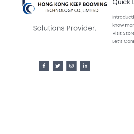
Quick 
Introduct
know mor
Solutions Provider.
Visit Stor
Let’s Con