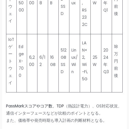
50
00
8
B
ux
,
W
年
ウ
SS
前
00
RS
Q1
ェ
D
後
23
イ
2C
IoT
LA
ゲ
Ed
18
512
Lin
N×
20
ー
ge
万
6,2
6/1
16
GB
ux/
2,
25
24
ト
X-
円
00
2
GB
SS
Wi
Wi
W
年
ウ
70
前
D
n
-Fi,
Q3
ェ
0
後
5G
イ
PassMarkスコアやコア数、TDP
（熱設計電力）、OS対応状況、
通信インターフェースなどが比較のポイントとなる。
また、価格帯や発売時期も導入計画の判断材料となる。