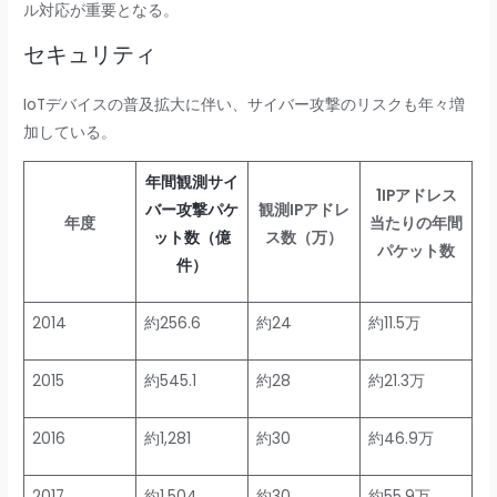
ル対応が重要となる。
セキュリティ
IoTデバイスの普及拡大に伴い、サイバー攻撃のリスクも年々増
加している。
年間観測サイ
1IPアドレス
バー攻撃パケ
観測IPアドレ
年度
当たりの年間
ット数（億
ス数（万）
パケット数
件）
2014
約256.6
約24
約11.5万
2015
約545.1
約28
約21.3万
2016
約1,281
約30
約46.9万
2017
約1,504
約30
約55.9万