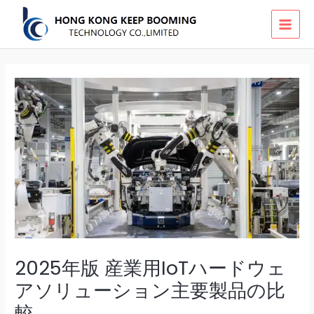
Skip
MAI
to
MEN
content
2025年版 産業用IoTハードウェ
アソリューション主要製品の比
較