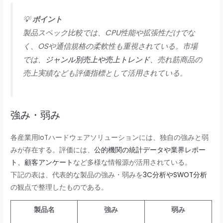
💡
ポイント
製品スペック比較では、CPU性能や拡張性だけでな
く、OSや通信規格の柔軟性も重視されている。市場
では、
ジャンル別売上や売上トレンド
、売れ筋商品の
売上実績なども評価指標として活用されている。
強み・弱み
各産業用IoTハードウェアソリューションには、独自の強みと弱
みが存在する。評価には、
公的機関の統計データや業界レポー
ト、顧客アンケート
など多様な情報源が活用されている。
下記の表は、代表的な製品の強み・弱みを
3C分析やSWOT分析
の観点で整理したものである。
製品名
強み
弱み