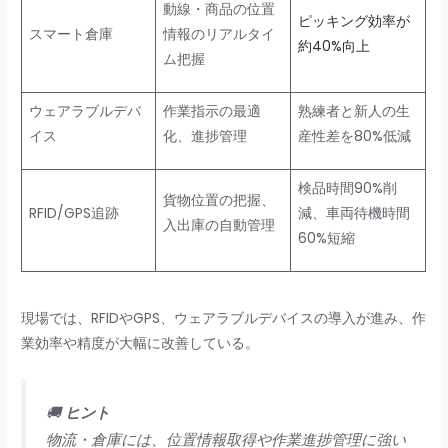
動線・商品の位置
ピッキング効率が
スマート倉庫
情報のリアルタイ
約40%向上
ム把握
ウェアラブルデバ
作業指示の最適
熟練者と新人の生
イス
化、進捗管理
産性差を80%低減
検品時間90%削
貨物位置の把握、
RFID/GPS追跡
減、車両待機時間
入出庫の自動管理
60%短縮
現場では、RFIDやGPS、ウェアラブルデバイスの導入が進み、作
業効率や精度が大幅に改善している。
🚚
ヒント
物流・倉庫には、位置情報取得や作業進捗管理に強い