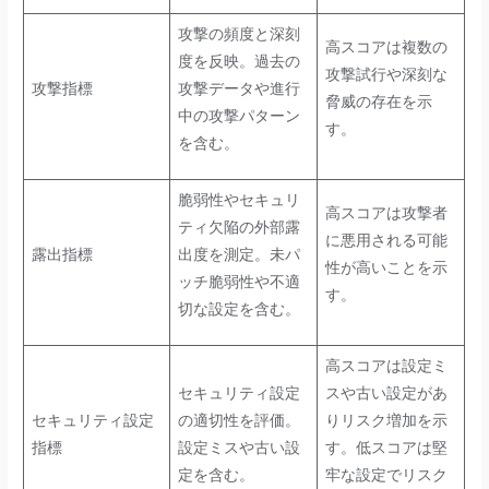
攻撃の頻度と深刻
高スコアは複数の
度を反映。過去の
攻撃試行や深刻な
攻撃指標
攻撃データや進行
脅威の存在を示
中の攻撃パターン
す。
を含む。
脆弱性やセキュリ
高スコアは攻撃者
ティ欠陥の外部露
に悪用される可能
露出指標
出度を測定。未パ
性が高いことを示
ッチ脆弱性や不適
す。
切な設定を含む。
高スコアは設定ミ
セキュリティ設定
スや古い設定があ
セキュリティ設定
の適切性を評価。
りリスク増加を示
指標
設定ミスや古い設
す。低スコアは堅
定を含む。
牢な設定でリスク