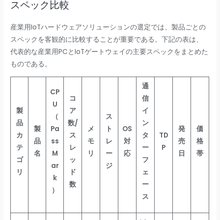
スペック比較
産業用IoTハードウェアソリューションの選定では、製品ごとの
スペックを客観的に比較することが重要である。下記の表は、
代表的な産業用PCとIoTゲートウェイの主要スペックをまとめた
ものである。
通
CP
コ
信
U
製
ア
イ
（
ス
品
数/
ン
製
Pa
メ
ト
OS
発
価
カ
ス
タ
TD
品
ss
モ
レ
対
売
格
テ
レ
ー
P
名
M
リ
ー
応
日
帯
ゴ
ッ
フ
ar
ジ
リ
ド
ェ
k
数
ー
）
ス