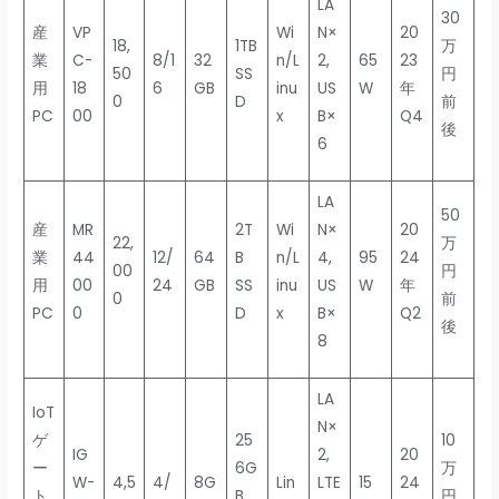
LA
30
産
VP
Wi
N×
20
18,
1TB
万
業
C-
8/1
32
n/L
2,
65
23
50
SS
円
用
18
6
GB
inu
US
W
年
0
D
前
PC
00
x
B×
Q4
後
6
LA
50
産
MR
2T
Wi
N×
20
22,
万
業
44
12/
64
B
n/L
4,
95
24
00
円
用
00
24
GB
SS
inu
US
W
年
0
前
PC
0
D
x
B×
Q2
後
8
LA
IoT
N×
ゲ
25
10
IG
2,
20
ー
6G
万
W-
4,5
4/
8G
Lin
LTE
15
24
ト
B
円