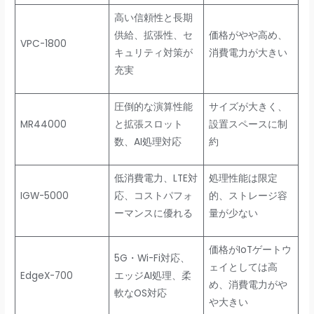
高い信頼性と長期
供給、拡張性、セ
価格がやや高め、
VPC-1800
キュリティ対策が
消費電力が大きい
充実
圧倒的な演算性能
サイズが大きく、
MR44000
と拡張スロット
設置スペースに制
数、AI処理対応
約
低消費電力、LTE対
処理性能は限定
IGW-5000
応、コストパフォ
的、ストレージ容
ーマンスに優れる
量が少ない
価格がIoTゲートウ
5G・Wi-Fi対応、
ェイとしては高
EdgeX-700
エッジAI処理、柔
め、消費電力がや
軟なOS対応
や大きい