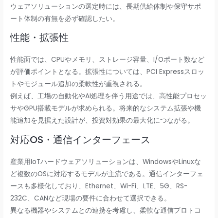
ウェアソリューションの選定時には、長期供給体制や保守サポ
ート体制の有無を必ず確認したい。
性能・拡張性
性能面では、CPUやメモリ、ストレージ容量、I/Oポート数など
が評価ポイントとなる。拡張性については、PCI Expressスロッ
トやモジュール追加の柔軟性が重視される。
例えば、工場の自動化やAI処理を伴う用途では、高性能プロセッ
サやGPU搭載モデルが求められる。将来的なシステム拡張や機
能追加を見据えた設計が、投資対効果の最大化につながる。
対応OS・通信インターフェース
産業用IoTハードウェアソリューションは、WindowsやLinuxな
ど複数のOSに対応するモデルが主流である。通信インターフェ
ースも多様化しており、Ethernet、Wi-Fi、LTE、5G、RS-
232C、CANなど現場の要件に合わせて選択できる。
異なる機器やシステムとの連携を考慮し、柔軟な通信プロトコ