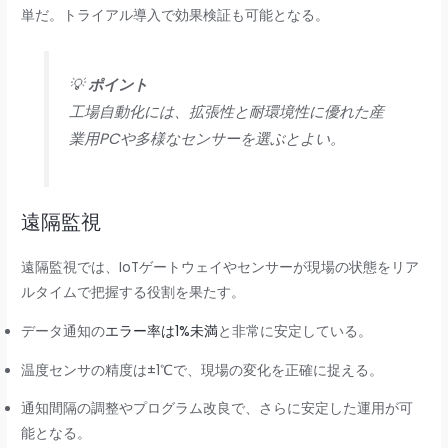
単だ。トライアル導入で効果検証も可能となる。
💡
ポイント
工場自動化には、拡張性と耐環境性に優れた産
業用PCや多様なセンサーを選ぶとよい。
遠隔監視
遠隔監視では、IoTゲートウェイやセンサーが現場の状態をリア
ルタイムで把握する役割を果たす。
データ通知の
エラー率は1%未満
と非常に安定している。
温度センサの精度は±1℃で、現場の変化を正確に捉える。
通知間隔の調整やプログラム改良で、さらに安定した運用が可
能となる。