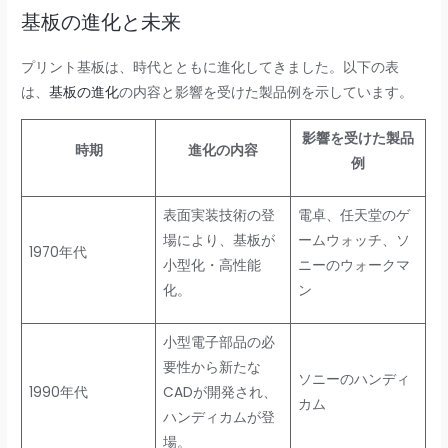
基板の進化と未来
プリント基板は、時代とともに進化してきました。以下の表
は、
基板の進化
の内容と影響を受けた製品例を示しています。
影響を受けた製品
時期
進化の内容
例
表面実装技術の登
電卓、任天堂のゲ
場により、基板が
ームウォッチ、ソ
1970年代
小型化・高性能
ニーのウォークマ
化。
ン
小型電子部品の必
要性から新たな
ソニーのハンディ
1990年代
CADが開発され、
カム
ハンディカムが登
場。