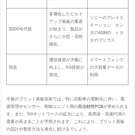
多層化したビルド
ソニーのプレイス
アップ基板の量産
テーション、ホン
2000年代前
が始まり、製品が
ダのASIMO、トヨ
さらに小型・高性
タのプリウス
能化。
通信速度が大幅に
スマートフォンで
現在
向上し、5G技術が
の大容量データの
実現。
利用
今後のプリント基板技術では、特に自動車の電動化に伴い、電
源管理やセンサー、制御ユニット用の
高信頼性PCB
が求められま
す。また、5Gネットワークの拡大により、高周波・高速PCBの
需要が高まることが予想されます。これにより、プリント基板
の設計や製造方法も進化し続けるでしょう。