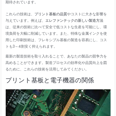
期待されています。
これらの技術は、
プリント基板の品質
やコストに大きな影響を
与えています。例えば、
エレファンテックの新しい製造方法
は、従来の技術に比べて安全で低コストな生産を可能にし、環
境負荷を大幅に削減しています。また、特殊な金属インクを使
用した印刷技術は、フレキシブル基板の製造を容易にし、コス
トも3～4割安く抑えられます。
最新の製造技術を取り入れることで、あなたの製品の競争力を
高めることができます。製造プロセスの効率化や品質向上を図
るために、これらの技術を活用してみてください。
プリント基板と電子機器の関係