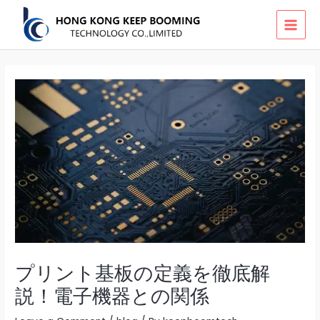
Skip
MAI
to
MEN
content
プリント基板の定義を徹底解
説！電子機器との関係