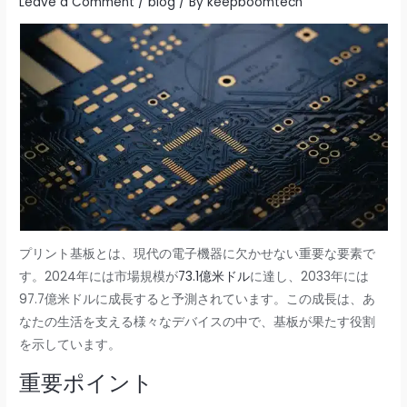
Leave a Comment
/
blog
/ By
keepboomtech
プリント基板とは、現代の電子機器に欠かせない重要な要素で
す。2024年には市場規模が
73.1億米ドル
に達し、2033年には
97.7億米ドルに成長すると予測されています。この成長は、あ
なたの生活を支える様々なデバイスの中で、基板が果たす役割
を示しています。
重要ポイント