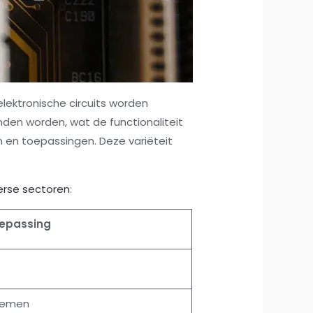
lektronische circuits worden
nden worden, wat de functionaliteit
n en toepassingen. Deze variëteit
erse sectoren
:
epassing
temen