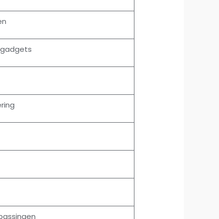
en
n gadgets
ring
passingen