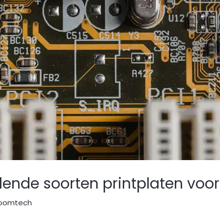
lende soorten printplaten voo
oomtech