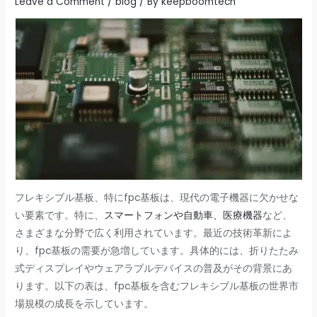
Leave a Comment
/
blog
/ By
keepboomtech
フレキシブル基板、特にfpc基板は、現代の電子機器に欠かせな
い要素です。特に、
スマートフォンや自動車、医療機器
など、
さまざまな分野で広く利用されています。最近の技術革新によ
り、fpc基板の需要が急増しています。具体的には、折りたたみ
式ディスプレイやウェアラブルデバイスの普及がその背景にあ
ります。以下の表は、fpc基板を含むフレキシブル基板の世界市
場規模の成長を示しています。