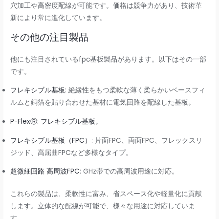
穴加工や高密度配線が可能です。価格は競争力があり、技術革
新により常に進化しています。
その他の注目製品
他にも注目されているfpc基板製品があります。以下はその一部
です。
フレキシブル基板
: 絶縁性をもつ柔軟な薄く柔らかいベースフィ
ルムと銅箔を貼り合わせた基材に電気回路を配線した基板。
P-FlexⓇ
:
フレキシブル基板
。
フレキシブル基板（FPC）
: 片面FPC、両面FPC、フレックスリ
ジッド、高屈曲FPCなど多様なタイプ。
超微細回路 高周波FPC
: GHz帯での高周波用途に対応。
これらの製品は、柔軟性に富み、省スペース化や軽量化に貢献
します。立体的な配線が可能で、様々な用途に対応していま
す。