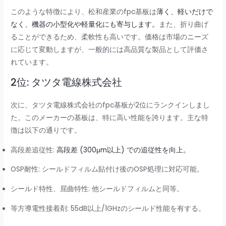
このような特徴により、松和産業のfpc基板は
薄く、軽いだけで
なく、機器の小型化や軽量化にも寄与します。
また、折り曲げ
ることができるため、柔軟性も高いです。価格は市場のニーズ
に応じて変動しますが、一般的には高品質な製品として評価さ
れています。
2位: タツタ電線株式会社
次に、タツタ電線株式会社のfpc基板が2位にランクインしまし
た。このメーカーの基板は、特に高い性能を誇ります。主な特
徴は以下の通りです。
高段差追従性:
高段差 (300μm以上) での追従性を向上。
OSP耐性: シールドフィルム貼付け後のOSP処理に対応可能。
シールド特性、屈曲特性: 他シールドフィルムと同等。
等方導電性接着剤: 55dB以上/1GHzのシールド性能を有する。