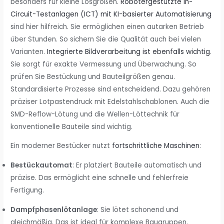
besonders für kleine Losgrößen.
Robotergestützte In-
Circuit-Testanlagen (ICT) mit KI-basierter Automatisierung
sind hier hilfreich. Sie ermöglichen einen autarken Betrieb
über Stunden. So sichern Sie die Qualität auch bei vielen
Varianten.
Integrierte Bildverarbeitung ist ebenfalls wichtig
.
Sie sorgt für exakte Vermessung und Überwachung. So
prüfen Sie Bestückung und Bauteilgrößen genau.
Standardisierte Prozesse sind entscheidend. Dazu gehören
präziser Lotpastendruck mit Edelstahlschablonen. Auch die
SMD-Reflow-Lötung und die Wellen-Löttechnik für
konventionelle Bauteile sind wichtig.
Ein moderner Bestücker nutzt
fortschrittliche Maschinen
:
Bestückautomat
: Er platziert Bauteile automatisch und
präzise. Das ermöglicht eine schnelle und fehlerfreie
Fertigung.
Dampfphasenlötanlage
: Sie lötet schonend und
gleichmäßig. Das ist ideal für komplexe Baugruppen.