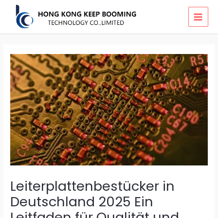
Skip
MAI
to
MEN
content
Leiterplattenbestücker in
Deutschland 2025 Ein
Leitfaden für Qualität und