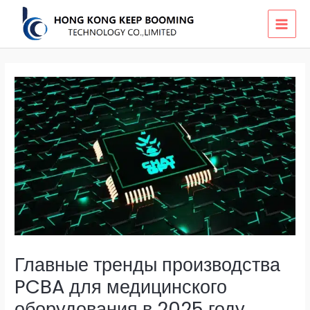
Skip
MAI
to
MEN
content
Главные тренды производства
PCBA для медицинского
оборудования в 2025 году