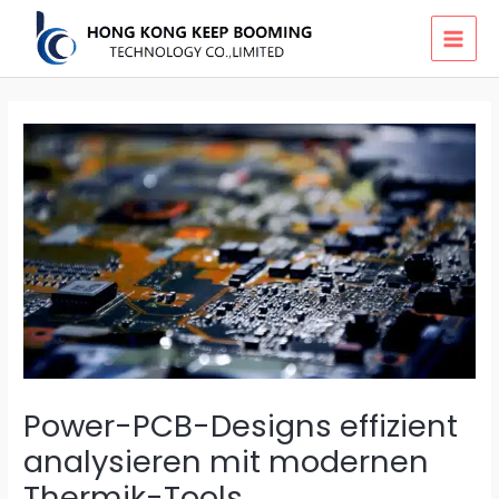
Skip
MAI
to
MEN
content
Power-PCB-Designs effizient
analysieren mit modernen
Thermik-Tools