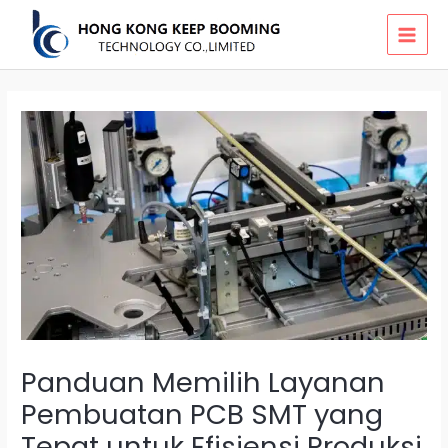
Skip
MAI
to
MEN
content
Panduan Memilih Layanan
Pembuatan PCB SMT yang
Tepat untuk Efisiensi Produksi